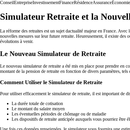
Conseil
Entreprise
Investissement
Finance
Résidence
Assurance
Économi
Simulateur Retraite et la Nouve
La réforme des retraites est un sujet dactualité majeur en France. Avec l
nouvelles mesures sur leur future retraite. Heureusement, il existe des ou
évolutions à venir.
Le Nouveau Simulateur de Retraite
Le nouveau simulateur de retraite a été mis en place pour prendre en comp
montant de la pension de retraite en fonction de divers paramètres, tels 
Comment Utiliser le Simulateur de Retraite
Pour utiliser efficacement le simulateur de retraite, il est important de d
La durée totale de cotisation
Le montant du salaire moyen
Les éventuelles périodes de chômage ou de maladie
Les dispositifs de retraite anticipée auxquels vous pourriez être él
Une fois ces données renseignées, le simulateur vous fournira une estima