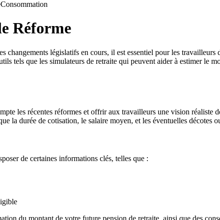
e
Consommation
lle Réforme
es changements législatifs en cours, il est essentiel pour les travailleur
tils tels que les simulateurs de retraite qui peuvent aider à estimer le m
te les récentes réformes et offrir aux travailleurs une vision réaliste de
que la durée de cotisation, le salaire moyen, et les éventuelles décotes o
isposer de certaines informations clés, telles que :
igible
tion du montant de votre future pension de retraite, ainsi que des conse