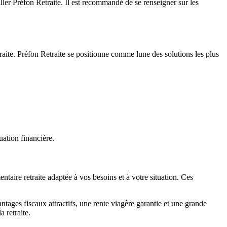
ller Préfon Retraite. Il est recommandé de se renseigner sur les
etraite. Préfon Retraite se positionne comme lune des solutions les plus
uation financière.
taire retraite adaptée à vos besoins et à votre situation. Ces
tages fiscaux attractifs, une rente viagère garantie et une grande
a retraite.