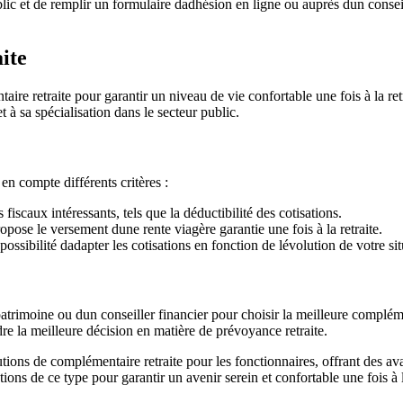
ublic et de remplir un formulaire dadhésion en ligne ou auprès dun consei
ite
ntaire retraite pour garantir un niveau de vie confortable une fois à la r
à sa spécialisation dans le secteur public.
en compte différents critères :
iscaux intéressants, tels que la déductibilité des cotisations.
pose le versement dune rente viagère garantie une fois à la retraite.
ossibilité dadapter les cotisations en fonction de lévolution de votre sit
trimoine ou dun conseiller financier pour choisir la meilleure complémen
re la meilleure décision en matière de prévoyance retraite.
ons de complémentaire retraite pour les fonctionnaires, offrant des avan
lutions de ce type pour garantir un avenir serein et confortable une fois à l