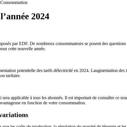
e
Consommation
 l’année 2024
oposés par EDF. De nombreux consommateurs se posent des questions sur 
pour cette nouvelle année.
tion potentielle des tarifs délectricité en 2024. Laugmentation des tar
on tarifaire.
era applicable à tous les abonnés. Il est important de connaître ce nou
us avantageuse en fonction de votre consommation.
variations
ls que les coûts de production, la régulation du marché de lénergie et les 