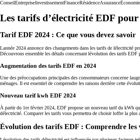
Conseil
Entreprise
Investissement
Finance
Résidence
Assurance
Économi
Les tarifs d’électricité EDF pour
Tarif EDF 2024 : Ce que vous devez savoir
Lannée 2024 annonce des changements dans les tarifs de lélectricité pr
Découvrons ensemble les détails concernant lévolution des tarifs EDF 
Augmentation des tarifs EDF en 2024
Une des préoccupations principales des consommateurs concerne laugmenta
ménages. Il est essentiel de comprendre les raisons derrière cette évoluti
Nouveau tarif kwh EDF 2024
À partir du 1er février 2024, EDF propose un nouveau tarif du kWh qui s
délectricité. Comparer les tarifs vous permettra de choisir loffre la pl
Évolution des tarifs EDF : Comprendre les 
Lévolution des tarifs délectricité est influencée par plusieurs facteurs te