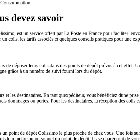
e
Consommation
us devez savoir
imo, est un service offert par La Poste en France pour faciliter lenvoi e
n colis, les tarifs associés et quelques conseils pratiques pour une ex
s de déposer leurs colis dans des points de dépôt prévus à cet effet. Un
 ligne grâce à un numéro de suivi fourni lors du dépôt.
et les destinataires. En tant quexpéditeur, vous bénéficiez dune prise 
ls dommages ou pertes. Pour les destinataires, la réception des colis es
s un point de dépôt Colissimo le plus proche de chez vous. Une fois sur
puis le remettre au personnel du point de dépôt. Ils se chargeront de vou