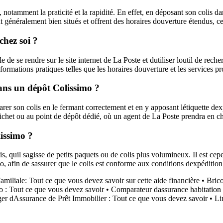
tamment la praticité et la rapidité. En effet, en déposant son colis dans
 généralement bien situés et offrent des horaires douverture étendus, ce
chez soi ?
 de se rendre sur le site internet de La Poste et dutiliser loutil de reche
nformations pratiques telles que les horaires douverture et les services p
dans un dépôt Colissimo ?
rer son colis en le fermant correctement et en y apposant létiquette dexp
guichet ou au point de dépôt dédié, où un agent de La Poste prendra en ch
issimo ?
, quil sagisse de petits paquets ou de colis plus volumineux. Il est ce
o, afin de sassurer que le colis est conforme aux conditions dexpédition
amiliale: Tout ce que vous devez savoir sur cette aide financière
•
Brico
 : Tout ce que vous devez savoir
•
Comparateur dassurance habitation :
er dAssurance de Prêt Immobilier : Tout ce que vous devez savoir
•
Li