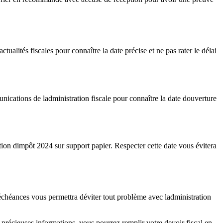
ualités fiscales pour connaître la date précise et ne pas rater le délai
nications de ladministration fiscale pour connaître la date douverture
ration dimpôt 2024 sur support papier. Respecter cette date vous évitera
s échéances vous permettra déviter tout problème avec ladministration
 précieuses informations, vous pourrez remplir votre devoir fiscal en