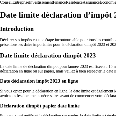
Conseil
Entreprise
Investissement
Finance
Résidence
Assurance
Économi
Date limite déclaration d’impôt 
Introduction
Déclarer ses impôts est une étape incontournable pour tous les contribuab
présentons les dates importantes pour la déclaration dimpôt 2023 et 20
Date limite déclaration dimpôt 2023
La date limite de déclaration dimpôt pour lannée 2023 est fixée au 15 ma
déclaration en ligne ou sur papier, mais veillez à bien respecter la date l
Date déclaration impôt 2023 en ligne
Si vous optez pour la déclaration en ligne, la date limite est également 
avoir tous les documents nécessaires avant de commencer votre déclarat
Déclaration dimpôt papier date limite
Pour ceux qui préfèrent la déclaration sur papier, la date limite est 