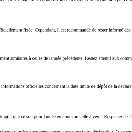
iciellement fixée. Cependant, il est recommandé de rester informé des act
ent similaires à celles de lannée précédente. Restez attentif aux commu
s informations officielles concernant la date limite de dépôt de la décla
n dimpôt, que ce soit pour lannée en cours ou celle à venir. Respecter ce
préparer tous les documents nécessaires pour votre déclaration. Avec ces