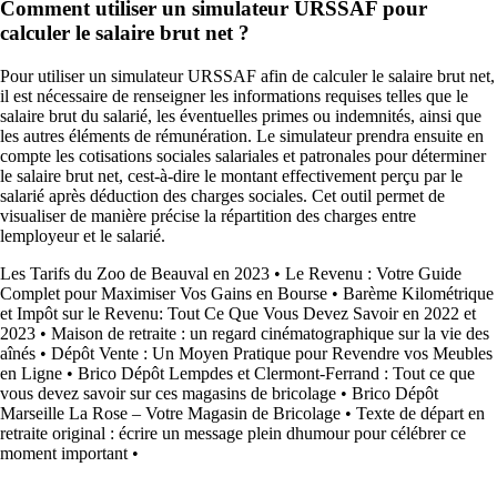
Comment utiliser un simulateur URSSAF pour
calculer le salaire brut net ?
Pour utiliser un simulateur URSSAF afin de calculer le salaire brut net,
il est nécessaire de renseigner les informations requises telles que le
salaire brut du salarié, les éventuelles primes ou indemnités, ainsi que
les autres éléments de rémunération. Le simulateur prendra ensuite en
compte les cotisations sociales salariales et patronales pour déterminer
le salaire brut net, cest-à-dire le montant effectivement perçu par le
salarié après déduction des charges sociales. Cet outil permet de
visualiser de manière précise la répartition des charges entre
lemployeur et le salarié.
Les Tarifs du Zoo de Beauval en 2023
•
Le Revenu : Votre Guide
Complet pour Maximiser Vos Gains en Bourse
•
Barème Kilométrique
et Impôt sur le Revenu: Tout Ce Que Vous Devez Savoir en 2022 et
2023
•
Maison de retraite : un regard cinématographique sur la vie des
aînés
•
Dépôt Vente : Un Moyen Pratique pour Revendre vos Meubles
en Ligne
•
Brico Dépôt Lempdes et Clermont-Ferrand : Tout ce que
vous devez savoir sur ces magasins de bricolage
•
Brico Dépôt
Marseille La Rose – Votre Magasin de Bricolage
•
Texte de départ en
retraite original : écrire un message plein dhumour pour célébrer ce
moment important
•