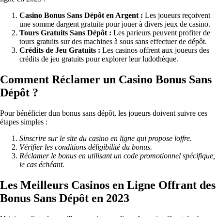
Casino Bonus Sans Dépôt en Argent :
Les joueurs reçoivent
une somme dargent gratuite pour jouer à divers jeux de casino.
Tours Gratuits Sans Dépôt :
Les parieurs peuvent profiter de
tours gratuits sur des machines à sous sans effectuer de dépôt.
Crédits de Jeu Gratuits :
Les casinos offrent aux joueurs des
crédits de jeu gratuits pour explorer leur ludothèque.
Comment Réclamer un Casino Bonus Sans
Dépôt ?
Pour bénéficier dun bonus sans dépôt, les joueurs doivent suivre ces
étapes simples :
Sinscrire sur le site du casino en ligne qui propose loffre.
Vérifier les conditions déligibilité du bonus.
Réclamer le bonus en utilisant un code promotionnel spécifique,
le cas échéant.
Les Meilleurs Casinos en Ligne Offrant des
Bonus Sans Dépôt en 2023