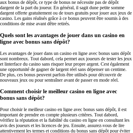
aux bonus de dépôt, ce type de bonus ne nécessite pas de dépôt
dargent de la part du joueur. En général, il sagit dune petite somme
dargent offerte gratuitement ou de tours gratuits pour jouer aux jeux de
casino. Les gains réalisés grâce à ce bonus peuvent être soumis à des
conditions de mise avant dêtre retirés.
Quels sont les avantages de jouer dans un casino en
ligne avec bonus sans dépôt?
Les avantages de jouer dans un casino en ligne avec bonus sans dépôt
sont nombreux. Tout dabord, cela permet aux joueurs de tester les jeux
et linterface du casino sans risquer leur propre argent. Cest également
une opportunité de gagner de largent réel sans dépenser un centime.
De plus, ces bonus peuvent parfois être utilisés pour découvrir de
nouveaux jeux ou pour sentraîner avant de passer en mode réel.
Comment choisir le meilleur casino en ligne avec
bonus sans dépôt?
Pour choisir le meilleur casino en ligne avec bonus sans dépôt, il est
important de prendre en compte plusieurs critères. Tout dabord,
vérifiez la réputation et la fiabilité du casino en ligne en consultant les
avis des joueurs et les licences de jeu. Ensuite, assurez-vous de lire
attentivement les termes et conditions du bonus sans dépôt pour éviter