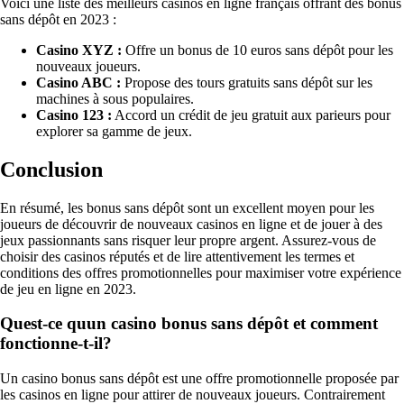
Voici une liste des meilleurs casinos en ligne français offrant des bonus
sans dépôt en 2023 :
Casino XYZ :
Offre un bonus de 10 euros sans dépôt pour les
nouveaux joueurs.
Casino ABC :
Propose des tours gratuits sans dépôt sur les
machines à sous populaires.
Casino 123 :
Accord un crédit de jeu gratuit aux parieurs pour
explorer sa gamme de jeux.
Conclusion
En résumé, les bonus sans dépôt sont un excellent moyen pour les
joueurs de découvrir de nouveaux casinos en ligne et de jouer à des
jeux passionnants sans risquer leur propre argent. Assurez-vous de
choisir des casinos réputés et de lire attentivement les termes et
conditions des offres promotionnelles pour maximiser votre expérience
de jeu en ligne en 2023.
Quest-ce quun casino bonus sans dépôt et comment
fonctionne-t-il?
Un casino bonus sans dépôt est une offre promotionnelle proposée par
les casinos en ligne pour attirer de nouveaux joueurs. Contrairement