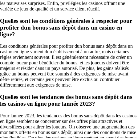
les mauvaises surprises. Enfin, privilégiez les casinos offrant une
variété de jeux de qualité et un service client réactif.
Quelles sont les conditions générales à respecter pour
profiter dun bonus sans dépôt dans un casino en
ligne?
Les conditions générales pour profiter dun bonus sans dépôt dans un
casino en ligne varient dun établissement à un autre, mais certaines
règles reviennent souvent. Il est généralement nécessaire de créer un
compte joueur pour bénéficier du bonus, et les joueurs doivent être
majeurs et résider dans un pays autorisé. De plus, les gains réalisés
grâce au bonus peuvent être soumis à des exigences de mise avant
dêtre retirés, et certains jeux peuvent être exclus ou contribuer
différemment aux exigences de mise.
Quelles sont les tendances des bonus sans dépôt dans
les casinos en ligne pour lannée 2023?
Pour lannée 2023, les tendances des bonus sans dépôt dans les casinos
en ligne semblent se concentrer sur des offres plus attractives et
diversifiées pour attirer les joueurs. On observe une augmentation des
montants offerts en bonus sans dépôt, ainsi que des conditions de mise
plus flexibles. De plus, les casinos en ligne mettent en avant des bonus