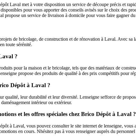
ôt Laval met à votre disposition un service de découpe précis et rapid
sponibles pour vous apporter des conseils avisés sur le choix des produi
al propose un service de livraison à domicile pour vous faire gagner du 
projets de bricolage, de construction et de rénovation à Laval. Avec sa 
n toute sérénité.
 Laval ?
its pour la maison et le bricolage, tels que des matériaux de construct
 Lenseigne propose des produits de qualité à des prix compétitifs pour r
Brico Dépôt à Laval ?
r qualité, leur durabilité et leur diversité. Lenseigne sefforce de propo
et daménagement intérieur ou extérieur.
ions et les offres spéciales chez Brico Dépôt à Laval ?
épôt à Laval, vous pouvez consulter le site internet de lenseigne, vous 
omotions en cours. Nhésitez pas à vous renseigner auprès du personnel 